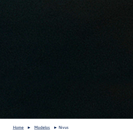
Home
►
Modelos
►
Nivus